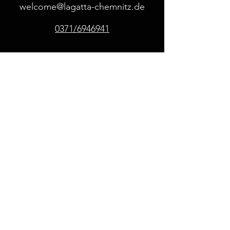
welcome@lagatta-chemnitz.de
0371/6946941
IMPRESSUM
©2024 von Lagatta.